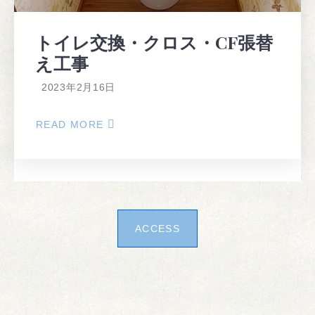
トイレ交換・クロス・CF張替
え工事
2023年2月16日
READ MORE
ABOUT
ト
イ
レ
交
換・
ク
ロ
ス・
ACCESS
CF
張
替
え
工
事