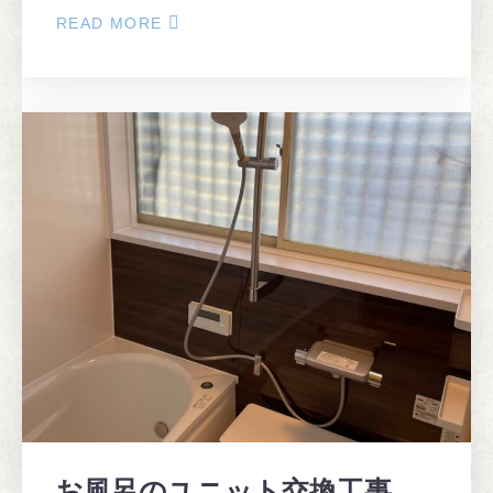
READ MORE
ABOUT
ト
イ
レ
改
修
工
事
お風呂のユニット交換工事