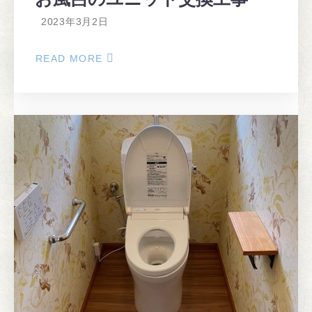
2023年3月2日
READ MORE
ABOUT
お
風
呂
の
ユ
ニ
ッ
ト
交
換
工
事