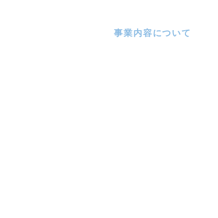
事業内容について
嶋田工業が
できること
千葉県野田市に拠点を構え、東
京都・千葉県・埼玉県・茨城県
の1都3県
＜内装リフォーム＞＜外壁リフ
ォーム＞など幅広く対応してお
ります！